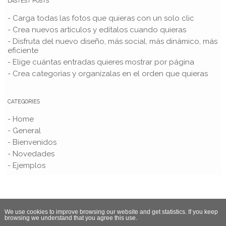
LASTEST POSTS
- Carga todas las fotos que quieras con un solo clic
- Crea nuevos artículos y edítalos cuando quieras
- Disfruta del nuevo diseño, más social, más dinámico, más
eficiente
- Elige cuántas entradas quieres mostrar por página
- Crea categorías y organízalas en el orden que quieras
CATEGORIES
- Home
- General
- Bienvenidos
- Novedades
- Ejemplos
We use cookies to improve browsing our website and get statistics. If you keep
browsing we understand that you agree this use.