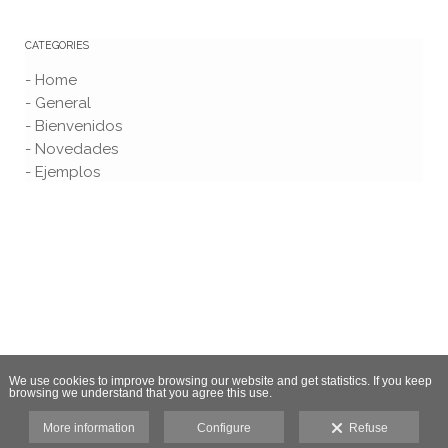
CATEGORIES
- Home
- General
- Bienvenidos
- Novedades
- Ejemplos
We use cookies to improve browsing our website and get statistics. If you keep
browsing we understand that you agree this use.
More information
Configure
Refuse